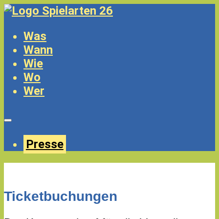
Was
Wann
Wie
Wo
Wer
Presse
Ticketbuchungen