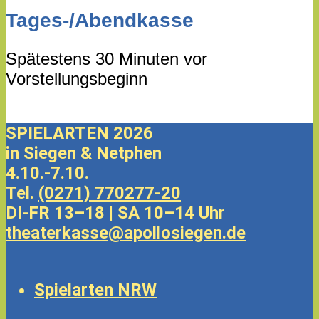
Tages-/Abendkasse
Spätestens 30 Minuten vor
Vorstellungsbeginn
SPIELARTEN 2026
in Siegen & Netphen
4.10.-7.10.
Tel.
(0271) 770277-20
DI-FR 13–18 | SA 10–14 Uhr
theaterkasse@apollosiegen.de
Spielarten NRW