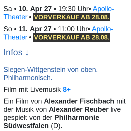
Sa
•
10. Apr 27
• 19:30 Uhr
•
Apollo-
Theater
•
VOR­VERKAUF AB 28.08.
So
•
11. Apr 27
• 11:00 Uhr
•
Apollo-
Theater
•
VOR­VERKAUF AB 28.08.
Infos ↓
Siegen-Wittgenstein von oben.
Philharmonisch.
Film mit Livemusik
8+
Ein Film von
Alexander Fischbach
mit
der Musik von
Alexander Reuber
live
gespielt von der
Philharmonie
Südwestfalen
(D).