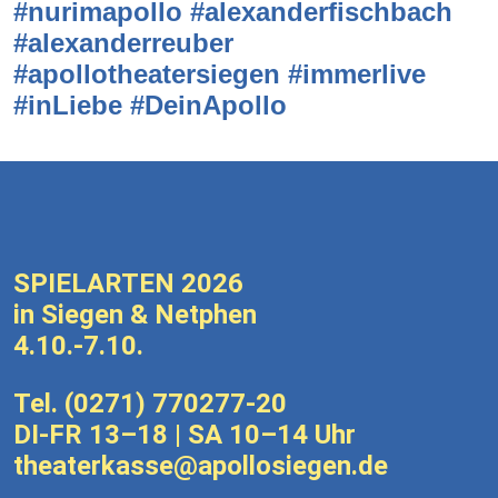
#nurimapollo #alexanderfischbach
#alexanderreuber
#apollotheatersiegen #immerlive
#inLiebe #DeinApollo
SPIELARTEN 2026
in Siegen & Netphen
4.10.-7.10.
Tel.
(0271) 770277-20
DI-FR 13–18 | SA 10–14 Uhr
theaterkasse@apollosiegen.de