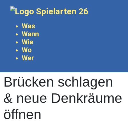
Was
Theater &
Wann
Wie
Wo
Kirche
Wer
Brücken schlagen
& neue Denkräume
öffnen