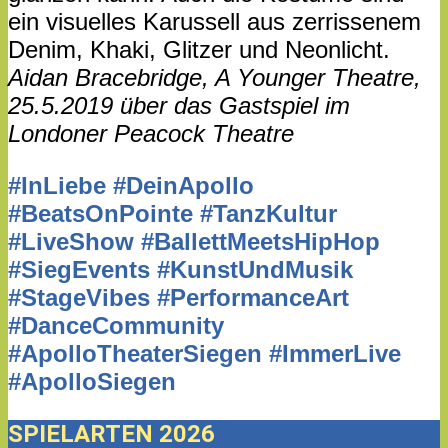
ein visuelles Karussell aus zerrissenem
Denim, Khaki, Glitzer und Neonlicht.
Aidan Bracebridge, A Younger Theatre,
25.5.2019 über das Gastspiel im
Londoner Peacock Theatre
#InLiebe #DeinApollo
#BeatsOnPointe #TanzKultur
#LiveShow #BallettMeetsHipHop
#SiegEvents #KunstUndMusik
#StageVibes #PerformanceArt
#DanceCommunity
#ApolloTheaterSiegen #ImmerLive
#ApolloSiegen
SPIELARTEN 2026