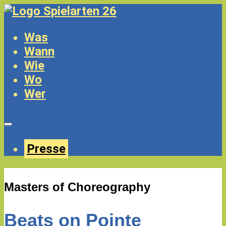
Was
Wann
Wie
Wo
Wer
Presse
Masters of Choreography
Beats on Pointe